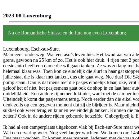
2023 08 Luxemburg
Na de Romantische Strasse en de Jura nog even Luxemburg
Luxembourg, Esch-sur-Sure.
Maar eerst onderweg. Wat een aso’s leven hier. Het kwadraat van alle
grens, gewoon na 25 km of zo. Het is ook hier druk. 4 rijen met 2 pom
eerste auto heeft een dame die wil gaan tanken. Ze was zo lang met haa
helemaal klaar was. Toen kon ze eindelijk die slurf in haar gat stoppe
jullie staat die is klaar met tanken, dus die gaat weg. Nee dus! Die $
pomp staan. Dan is dat mens met die pasjes eindelijk klaar, oke, vrot
geloof het of niet, het pasjesmens gaat ook de shop in en laat haar au
duidelijkheid. Een andere rij nemen lukt niet, want met de camper tus
Uiteindelijk komt dat pasjesmens terug. Noch eerder dan die eikel vo
denk zelfs op een gegeven moment dat zij de bijrijder is. Maar uiteinde
sukkel ook weer terug en kunnen we eindelijk tanken. Kunnen die men
zetten? Ook in de andere rijden gebeurde hetzelfde. Onbegrijpelijk. 
Ik had al een camperplaats uitgekozen vlak bij Esch-sur-Sure maar w
Wat een ervaring weer. Nog veel langer wachten. We komen om 14:45 u
Dus maar wachten. Er komen meer mensen. Iedereen met de vraag of e