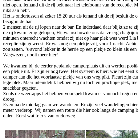
niet open. Iemand uit de rij belt naar het telefoonnr van de receptie
niks aan hebt.
Het is ondertussen al zeker 15:20 uur als iemand uit de rij besluit de 
bezig in de bar.
2 mensen uit de rij lopen naar de bar. En inderdaad daar blijkt ze te
de rij kwam terug gelopen, Hij waarschuwde ons dat ze erg chagrijnig
minuten onterecht wachten omdat zij niet op haar plek was werd Lia 
receptie zijn geweest. Er was nog een plekje vrij, voor 1 nacht. Achte
zou zetten. ‘s-avond lekker in de herrie op een plekje zo klein als een
Wegwezen, nooit meer hier!
We kwamen bij de eerder geplande camperplaats uit en werden positie
een plekje uit. Er zijn er nog twee. Het systeem is hier: wie het eers
camper aan die het voorlaatste plekje van ons weg pikt. Pleurt zijn 
lege plek. Maar uiteindelijk hebben wij nu toch en prachtige plek, met
snackbar gegeten.
Zoals de weer-apps het hebben voorspeld kwam er vannacht regen en d
droog.
Even na de middag gaan we wandelen. Er zijn veel wandelingen hier ui
meter verderop. Wij namen een route die hier ook langs de camping 
dalen. Eerst wat foto’s van onderweg.