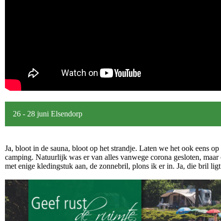
26 - 28 juni Elsendorp
Ja, bloot in de sauna, bloot op het strandje. Laten we het ook eens o
camping. Natuurlijk was er van alles vanwege corona gesloten, maa
met enige kledingstuk aan, de zonnebril, plons ik er in. Ja, die bril 