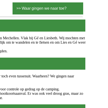
>> Waar gingen we naar toe?
in Mechellen. Vlak bij Gé en Liesbeth. Wij mochten met
rlijk om te wandelen en te fietsen en om Lies en Gé weer
gden.
er toch even tussenuit. Waarheen? We gingen naar
voor controle op gedrag op de camping.
 hooikoortsaanval. Er was ook veel droog gras, maar zo
r.